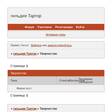
гильдия Тартор
Форум
Участники
Регистрация
Войти
Активные темы
Привет, Гость!
Войдите
или
зарегистрируйтесь
.
»
гильдия Тартор
»
Творчество
Страница:
1
Творчество
Последнее
Тема
Ответов
Просмотров
сообщение
Форум пуст.
Страница:
1
»
гильдия Тартор
»
Творчество