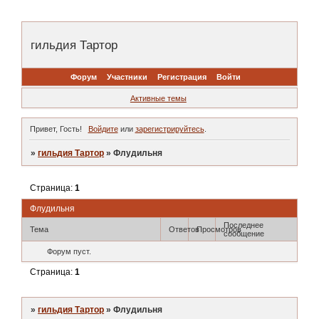
гильдия Тартор
Форум
Участники
Регистрация
Войти
Активные темы
Привет, Гость!
Войдите
или
зарегистрируйтесь
.
»
гильдия Тартор
»
Флудильня
Страница:
1
Флудильня
Последнее
Тема
Ответов
Просмотров
сообщение
Форум пуст.
Страница:
1
»
гильдия Тартор
»
Флудильня