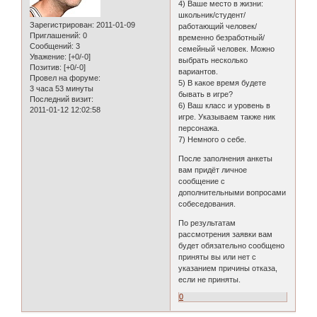
4) Ваше место в жизни:
школьник/студент/
Зарегистрирован
: 2011-01-09
работающий человек/
Приглашений:
0
временно безработный/
Сообщений:
3
семейный человек. Можно
Уважение:
[+0/-0]
выбрать несколько
Позитив:
[+0/-0]
вариантов.
Провел на форуме:
5) В какое время будете
3 часа 53 минуты
бывать в игре?
Последний визит:
6) Ваш класс и уровень в
2011-01-12 12:02:58
игре. Указываем также ник
персонажа.
7) Немного о себе.
После заполнения анкеты
вам придёт личное
сообщение с
дополнительными вопросами
собеседования.
По результатам
рассмотрения заявки вам
будет обязательно сообщено
приняты вы или нет с
указанием причины отказа,
если не приняты.
0