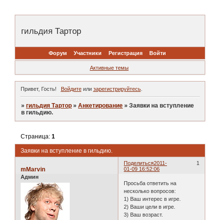
гильдия Тартор
Форум
Участники
Регистрация
Войти
Активные темы
Привет, Гость!
Войдите
или
зарегистрируйтесь
.
»
гильдия Тартор
»
Анкетирование
»
Заявки на вступление
в гильдию.
Страница:
1
Заявки на вступление в гильдию.
Поделиться
2011-
1
mMarvin
01-09 16:52:06
Админ
Просьба ответить на
несколько вопросов:
1) Ваш интерес в игре.
2) Ваши цели в игре.
3) Ваш возраст.