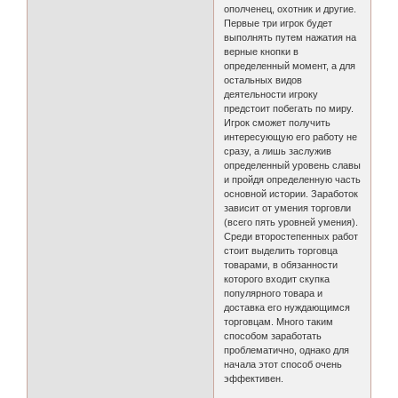
ополченец, охотник и другие.
Первые три игрок будет
выполнять путем нажатия на
верные кнопки в
определенный момент, а для
остальных видов
деятельности игроку
предстоит побегать по миру.
Игрок сможет получить
интересующую его работу не
сразу, а лишь заслужив
определенный уровень славы
и пройдя определенную часть
основной истории. Заработок
зависит от умения торговли
(всего пять уровней умения).
Среди второстепенных работ
стоит выделить торговца
товарами, в обязанности
которого входит скупка
популярного товара и
доставка его нуждающимся
торговцам. Много таким
способом заработать
проблематично, однако для
начала этот способ очень
эффективен.