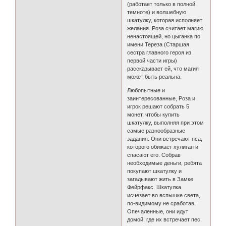
(работает только в полной
темноте) и волшебную
шкатулку, которая исполняет
желания. Роза считает магию
ненастоящей, но цыганка по
имени Тереза (Старшая
сестра главного героя из
первой части игры)
рассказывает ей, что магия
может быть реальна.
Любопытные и
заинтересованные, Роза и
игрок решают собрать 5
монет, чтобы купить
шкатулку, выполняя при этом
самые разнообразные
задания. Они встречают пса,
которого обижает хулиган и
спасают его. Собрав
необходимые деньги, ребята
покупают шкатулку и
загадывают жить в Замке
Фейрфакс. Шкатулка
исчезает во вспышке света,
по-видимому не сработав.
Опечаленные, они идут
домой, где их встречает пес.