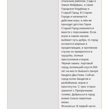
спальным районом, Сады и
Замок Фейрфакс, а также
Городское Кладбище и
Старый Город. В Старом
Городе и начинается
действие игры, в нём же
проходит детство Героя.
Старый Город изменяется
вместе с персонажем. Если
игрок в самом начале
выберет путь добра, то город
останется мирным и
процветающим, в противном
случае он превратится в
трущобы, полные
преступников и воров.
Чёрная гавань: портовый
город, возникший спустя 500
лет на месте бывшего лагеря
бандита Два Ножа. Сейчас
город полон бандитов и
разбойников, воров и
проституток. С трех сторон
граничит с Призрачными
топями. Добраться в город
можно только переплыв
океан.
Яснолесье: В первой части