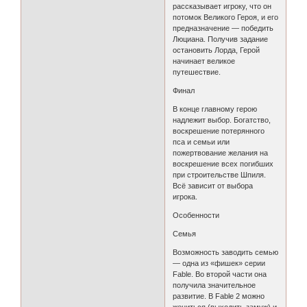
рассказывает игроку, что он
потомок Великого Героя, и его
предназначение — победить
Люциана. Получив задание
остановить Лорда, Герой
начинает великое
путешествие.
Финал
В конце главному герою
надлежит выбор. Богатство,
воскрешение потерянного
пса и семьи или
пожертвование желания на
воскрешение всех погибших
при строительстве Шпиля.
Всё зависит от выбора
игрока.
Особенности
Семья
Возможность заводить семью
— одна из «фишек» серии
Fable. Во второй части она
получила значительное
развитие. В Fable 2 можно