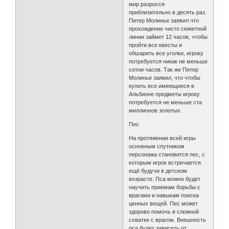
мир разросся
приблизительно в десять раз.
Питер Молинье заявил что
прохождение чисто сюжетной
линии займет 12 часов, чтобы
пройти все квесты и
обшарить все уголки, игроку
потребуется никак не меньше
сотни часов. Так же Питер
Молинье заявил, что чтобы
купить все имеющиеся в
Альбионе предметы игроку
потребуется не меньше ста
миллионов золотых.
Пес
На протяжении всей игры
основным спутником
персонажа становится пес, с
которым игрок встречается
ещё будучи в детском
возрасте. Пса можно будет
научить приемам борьбы с
врагами и навыкам поиска
ценных вещей. Пес может
здорово помочь в сложной
схватке с врагом. Внешность
пса будет зависеть от