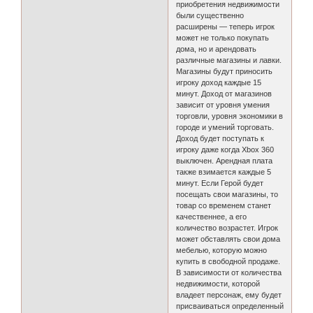
приобретения недвижимости
были существенно
расширены — теперь игрок
может не только покупать
дома, но и арендовать
различные магазины и лавки.
Магазины будут приносить
игроку доход каждые 15
минут. Доход от магазинов
зависит от уровня умения
торговли, уровня экономики в
городе и умений торговать.
Доход будет поступать к
игроку даже когда Xbox 360
выключен. Арендная плата
также взимается каждые 5
минут. Если Герой будет
посещать свои магазины, то
товар со временем станет
качественнее, а его
количество возрастет. Игрок
может обставлять свои дома
мебелью, которую можно
купить в свободной продаже.
В зависимости от количества
недвижимости, которой
владеет персонаж, ему будет
присваиваться определенный