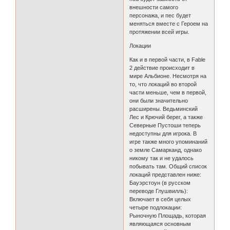
внешности самого
персонажа, и пес будет
меняться вместе с Героем на
протяжении всей игры.
Локации
Как и в первой части, в Fable
2 действие происходит в
мире Альбионе. Несмотря на
то, что локаций во второй
части меньше, чем в первой,
они были значительно
расширены. Ведьминский
Лес и Крючий берег, а также
Северные Пустоши теперь
недоступны для игрока. В
игре также много упоминаний
о земле Самарканд, однако
никому так и не удалось
побывать там. Общий список
локаций представлен ниже:
Бауэрстоун (в русском
переводе Глушвилль):
Включает в себя целых
четыре подлокации:
Рыночную Площадь, которая
являющаяся основным