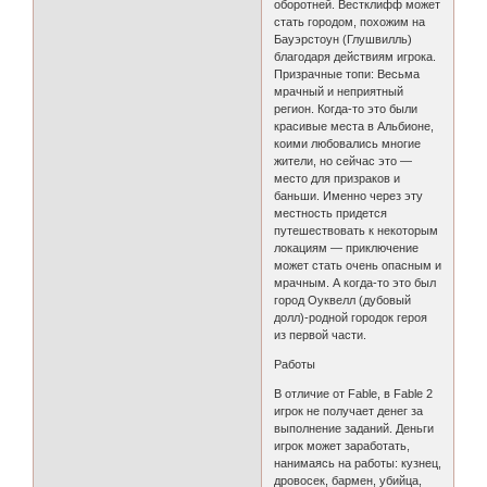
оборотней. Вестклифф может
стать городом, похожим на
Бауэрстоун (Глушвилль)
благодаря действиям игрока.
Призрачные топи: Весьма
мрачный и неприятный
регион. Когда-то это были
красивые места в Альбионе,
коими любовались многие
жители, но сейчас это —
место для призраков и
баньши. Именно через эту
местность придется
путешествовать к некоторым
локациям — приключение
может стать очень опасным и
мрачным. А когда-то это был
город Оуквелл (дубовый
долл)-родной городок героя
из первой части.
Работы
В отличие от Fable, в Fable 2
игрок не получает денег за
выполнение заданий. Деньги
игрок может заработать,
нанимаясь на работы: кузнец,
дровосек, бармен, убийца,