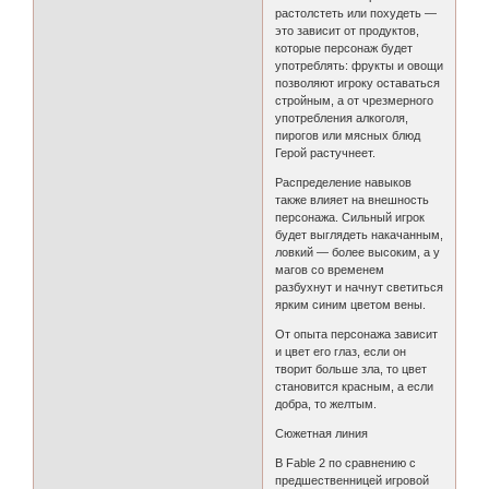
растолстеть или похудеть —
это зависит от продуктов,
которые персонаж будет
употреблять: фрукты и овощи
позволяют игроку оставаться
стройным, а от чрезмерного
употребления алкоголя,
пирогов или мясных блюд
Герой растучнеет.
Распределение навыков
также влияет на внешность
персонажа. Сильный игрок
будет выглядеть накачанным,
ловкий — более высоким, а у
магов со временем
разбухнут и начнут светиться
ярким синим цветом вены.
От опыта персонажа зависит
и цвет его глаз, если он
творит больше зла, то цвет
становится красным, а если
добра, то желтым.
Сюжетная линия
В Fable 2 по сравнению с
предшественницей игровой