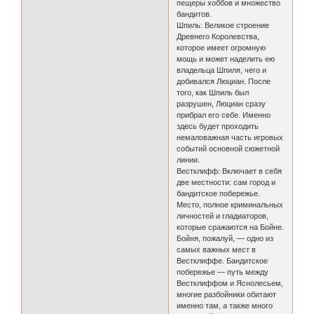
пещеры хоббов и множество
бандитов.
Шпиль: Великое строение
Древнего Королевства,
которое имеет огромную
мощь и может наделить ею
владельца Шпиля, чего и
добивался Люциан. После
того, как Шпиль был
разрушен, Люциан сразу
прибрал его себе. Именно
здесь будет проходить
немаловажная часть игровых
событий основной сюжетной
линии.
Вестклифф: Включает в себя
две местности: сам город и
бандитское побережье.
Место, полное криминальных
личностей и гладиаторов,
которые сражаются на Бойне.
Бойня, пожалуй, — одно из
самых важных мест в
Вестклиффе. Бандитское
побережье — путь между
Вестклиффом и Яснолесьем,
многие разбойники обитают
именно там, а также много