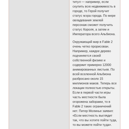
титул — например, если
скупить всю недвижимость в
городе, то Герой получит
статус мэра города. По мере
овладевания землей
персонаж сможет получить
статус Короля, а затем и
Императора всего Альбиона.
Окружающий мир в Fable 2
очень четко прорисован.
Например, каждое дерево
подчиняется своей
собственной физике и
содержит примерно 12000
анимированных листьев. По
всей вселенной Альбиона
разбросано около 15
миллионов маков. Теперь все
локации полностью открыты.
Если в первой части игры
часть местности была
огорожена заборами, то в
Fable 2 таких ограничений
нет. Питер Молинье заявил:
«Если местность выглядит
так, что вы хотите пойти туда,
то вы можете пойти туда».