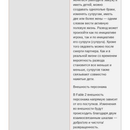
жениться (выходить замуж) и
иметь детей, можно
создавать однополые браки,
изменять супругам, иметь
две или более жены — одним
словом вести активную
половую жизнь. Развод может
произойти как по инициативе
игрока, так и по инициативе
его супруги (супруга). Кроме
того овдоветь можно после
смерти партнера. Как и в
реальной жизни со временем
вероятность развода
становится все меньше и
меньше, супругов также
связывают совместно
нажитые дети.
Внешность персонажа
В Fable 2 внешность
персонажа напрямую зависит
от его поступков. Изменения
во внешности будут
происходить благодаря двум
взаимосвязанным шкалам —
добро/зло и чистота/
развращенность.