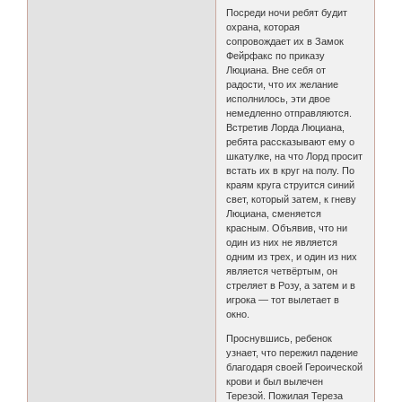
Посреди ночи ребят будит
охрана, которая
сопровождает их в Замок
Фейрфакс по приказу
Люциана. Вне себя от
радости, что их желание
исполнилось, эти двое
немедленно отправляются.
Встретив Лорда Люциана,
ребята рассказывают ему о
шкатулке, на что Лорд просит
встать их в круг на полу. По
краям круга струится синий
свет, который затем, к гневу
Люциана, сменяется
красным. Объявив, что ни
один из них не является
одним из трех, и один из них
является четвёртым, он
стреляет в Розу, а затем и в
игрока — тот вылетает в
окно.
Проснувшись, ребенок
узнает, что пережил падение
благодаря своей Героической
крови и был вылечен
Терезой. Пожилая Тереза