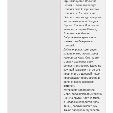
игры именуется Великим
Лесом. В локацию входят
Яснолесские Озера и само
Яснолесье. Яснолесские
Озера — место, где в первой
части находилась Гильдия
Героев. Также в Яснолесье
находится ферма Гилеса,
Яснолесская башня,
Заброшенная крепость и
множество бандитов и
троллей.
Дубовая роща: Цветущая
красивая местность, здесь
находится Храм Света, его
монахи охраняют свои
ценности и морали. Здесь нет
крупной торговли и строгого
правления, в Дубовой Роще
преобладают фермерство и
сплоченность немногих
жителей.
Жульберг: Дорога возле
моря, соединяющая Дубовую
Рощу с другой частью мира,
а недалеко находится Храм
Теней, послушников тьмы.
Также таверна в Жульберге,