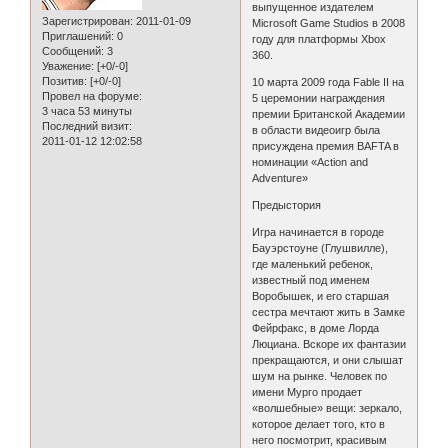
выпущенное издателем
Зарегистрирован
: 2011-01-09
Microsoft Game Studios в 2008
Приглашений:
0
году для платформы Xbox
Сообщений:
3
360.
Уважение:
[+0/-0]
Позитив:
[+0/-0]
10 марта 2009 года Fable II на
Провел на форуме:
5 церемонии награждения
3 часа 53 минуты
премии Британской Академии
Последний визит:
в области видеоигр была
2011-01-12 12:02:58
присуждена премия BAFTA в
номинации «Action and
Adventure»
Предыстория
Игра начинается в городе
Бауэрстоуне (Глушвилле),
где маленький ребенок,
известный под именем
Воробышек, и его старшая
сестра мечтают жить в Замке
Фейрфакс, в доме Лорда
Люциана. Вскоре их фантазии
прекращаются, и они слышат
шум на рынке. Человек по
имени Мурго продает
«волшебные» вещи: зеркало,
которое делает того, кто в
него посмотрит, красивым