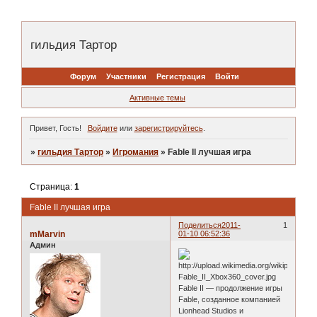
гильдия Тартор
Форум
Участники
Регистрация
Войти
Активные темы
Привет, Гость!
Войдите
или
зарегистрируйтесь
.
»
гильдия Тартор
»
Игромания
»
Fable II лучшая игра
Страница:
1
Fable II лучшая игра
Поделиться
2011-
1
mMarvin
01-10 06:52:36
Админ
Fable II — продолжение игры
Fable, созданное компанией
Lionhead Studios и