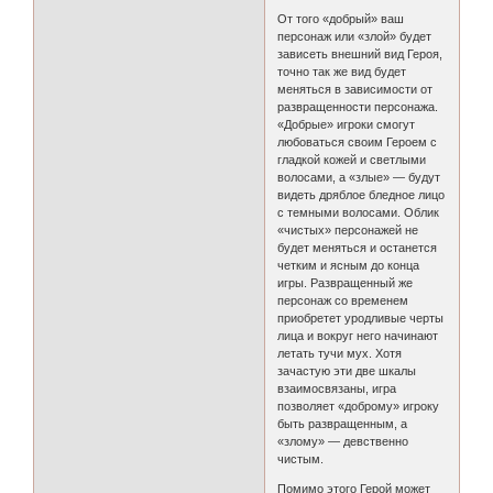
От того «добрый» ваш
персонаж или «злой» будет
зависеть внешний вид Героя,
точно так же вид будет
меняться в зависимости от
развращенности персонажа.
«Добрые» игроки смогут
любоваться своим Героем с
гладкой кожей и светлыми
волосами, а «злые» — будут
видеть дряблое бледное лицо
с темными волосами. Облик
«чистых» персонажей не
будет меняться и останется
четким и ясным до конца
игры. Развращенный же
персонаж со временем
приобретет уродливые черты
лица и вокруг него начинают
летать тучи мух. Хотя
зачастую эти две шкалы
взаимосвязаны, игра
позволяет «доброму» игроку
быть развращенным, а
«злому» — девственно
чистым.
Помимо этого Герой может