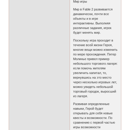
Мир игры
Мир в Fable 2 развивается
динамически, почти все
объекты и в игре
интерактивны. Выполняя
различные задания, игрок
будет менять мир.
Поскольку игра проходит в
течение всей жизни Героя,
многие вещи можно изменить
по мере прохождения. Питер
Молинье привел пример
небольшого торгового лагеря:
если помочь жителям
увеличить капитал, то,
вернувшись на это место
через несколько игровых лет,
можно увидеть небольшой
торговый городок, выросший
из лагеря.
Развивая определенные
навыки, Герой будет
открывать для себя новые
квесты и возможности. По
сравнению с первой частью
игры возможности